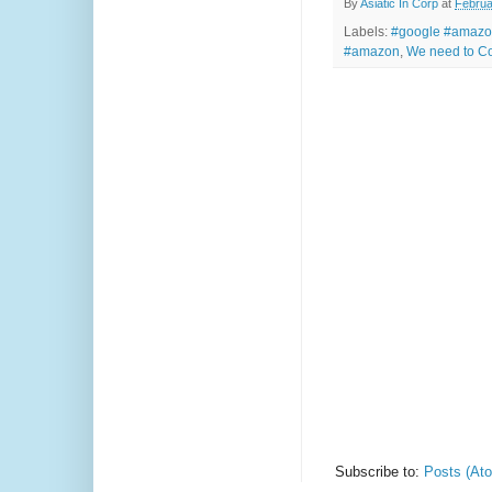
By
Asiatic In Corp
at
Februa
Labels:
#google #amazon
#amazon
,
We need to Co
Subscribe to:
Posts (At