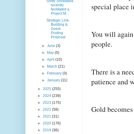
Shiffy Srivastava
special place i
recently
facilitated a
Project M...
Strategic Link-
Building &
Guest
You will again 
Posting
Proposal
people.
►
June
(3)
►
May
(5)
►
April
(10)
►
March
(21)
There is a nee
►
February
(3)
patience and w
►
January
(11)
►
2025
(255)
►
2024
(239)
►
2023
(175)
Gold becomes m
►
2022
(58)
►
2021
(31)
►
2020
(176)
►
2019
(36)