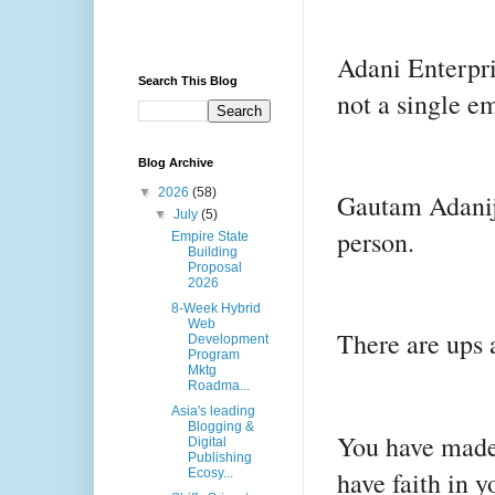
Adani Enterpri
Search This Blog
not a single em
Blog Archive
▼
2026
(58)
Gautam Adaniji
▼
July
(5)
person.
Empire State
Building
Proposal
2026
8-Week Hybrid
Web
There are ups 
Development
Program
Mktg
Roadma...
Asia's leading
Blogging &
You have made
Digital
Publishing
have faith in y
Ecosy...