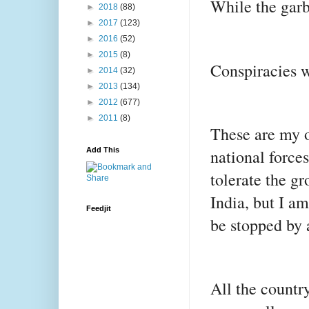
While the garb
►
2018
(88)
►
2017
(123)
►
2016
(52)
►
2015
(8)
Conspiracies w
►
2014
(32)
►
2013
(134)
►
2012
(677)
►
2011
(8)
These are my o
national force
Add This
tolerate the g
India, but I am
Feedjit
be stopped by 
All the countr