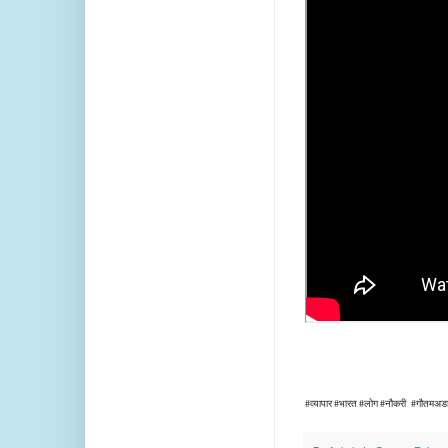
#व्यापार #भारत #लोग #नौकरी #
गौतमअड