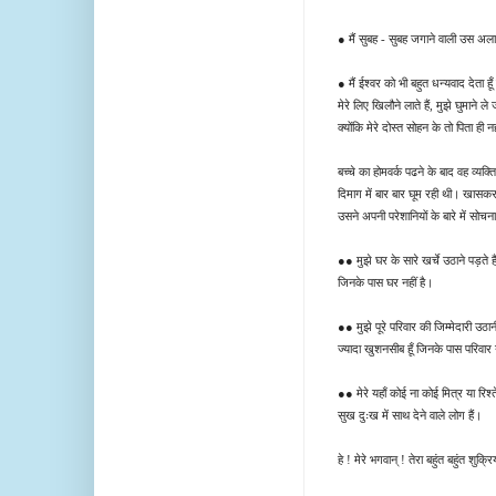
● मैं सुबह - सुबह जगाने वाली उस अलार्म
● मैं ईश्वर को भी बहुत धन्यवाद देता हू
मेरे लिए खिलौने लाते हैं, मुझे घुमाने ल
क्योंकि मेरे दोस्त सोहन के तो पिता ही नही
बच्चे का होमवर्क पढने के बाद वह व्य
दिमाग में बार बार घूम रही थी। खासक
उसने अपनी परेशानियों के बारे में सोचन
●● मुझे घर के सारे खर्चे उठाने पड़ते ह
जिनके पास घर नहीं है।
●● मुझे पूरे परिवार की जिम्मेदारी उठान
ज्यादा खुशनसीब हूँ जिनके पास परिवार नही
●● मेरे यहाँ कोई ना कोई मित्र या रि
सुख दुःख में साथ देने वाले लोग हैं।
हे ! मेरे भगवान् ! तेरा बहुंत बहुंत शुक