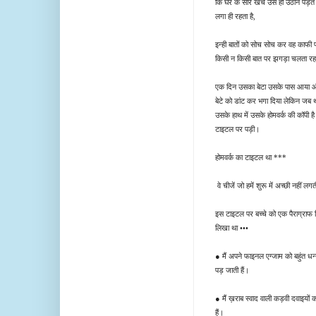
कि घर के सारे खर्चे उसे ही उठाने पड़त
लगा ही रहता है,
इन्ही बातों को सोच सोच कर वह काफी प
किसी न किसी बात पर झगड़ा चलता र
एक दिन उसका बेटा उसके पास आया और बो
बेटे को डांट कर भगा दिया लेकिन जब थो
उसके हाथ में उसके होमवर्क की कॉपी 
टाइटल पर पड़ी।
होमवर्क का टाइटल था ***
वे चीजें जो हमें शुरू में अच्छी नहीं लगती
इस टाइटल पर बच्चे को एक पैराग्राफ 
लिखा था •••
● मैं अपने फाइनल एग्जाम को बहुंत धन्यव
पड़ जाती हैं।
● मैं ख़राब स्वाद वाली कड़वी दवाइयों को
हैं।