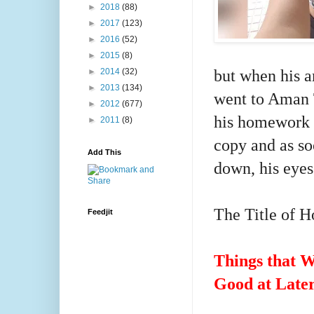
►
2018
(88)
►
2017
(123)
►
2016
(52)
►
2015
(8)
but
when his a
►
2014
(32)
►
2013
(134)
went to Aman T
►
2012
(677)
his homework 
►
2011
(8)
copy and as so
Add This
down,
his eyes
The Title of
Feedjit
Things that We
Good at Later