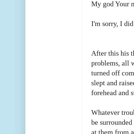
My god Your m
I'm sorry, I di
After this his 
problems, all 
turned off com
slept and raise
forehead and
s
Whatever troub
be surrounded
at them from a