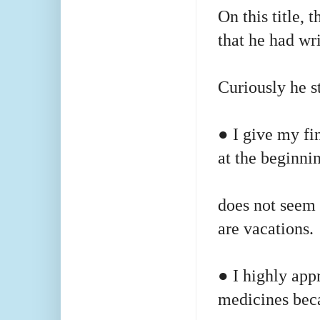
On this title, 
that he had wr
Curiously he st
● I give my f
at the beginni
does not seem 
are vacations.
● I highly appr
medicines bec