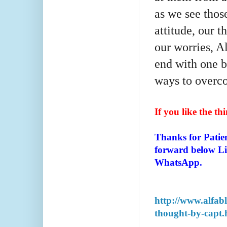
as we see thos
attitude, our
t
our worries, A
end with one b
ways
to overco
If you like the t
Thanks for Patie
forward below Li
WhatsApp.
http://www.alfab
thought-by-capt.