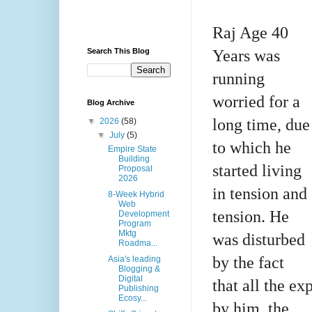
Raj Age 40
Years was
Search This Blog
running
worried for a
Blog Archive
long time, due
▼
2026
(58)
▼
July
(5)
to which he
Empire State
Building
started living
Proposal
2026
in tension and
8-Week Hybrid
Web
tension. He
Development
Program
Mktg
was disturbed
Roadma...
by the fact
Asia's leading
Blogging &
Digital
that all the ex
Publishing
Ecosy...
by him, the