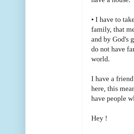
• I have to tak
family, that m
and by God's 
do not have fa
world.
I have a frien
here, this mea
have people w
Hey !