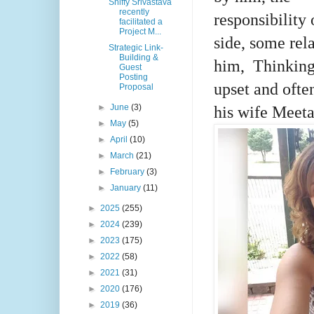
Shiffy Srivastava
recently
responsibility
facilitated a
Project M...
side, some rel
Strategic Link-
Building &
him,
Thinking
Guest
Posting
upset and oft
Proposal
►
June
(3)
his wife Meeta
►
May
(5)
►
April
(10)
►
March
(21)
►
February
(3)
►
January
(11)
►
2025
(255)
►
2024
(239)
►
2023
(175)
►
2022
(58)
►
2021
(31)
►
2020
(176)
►
2019
(36)